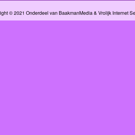
ight © 2021 Onderdeel van
BaakmanMedia
&
Vrolijk Internet S