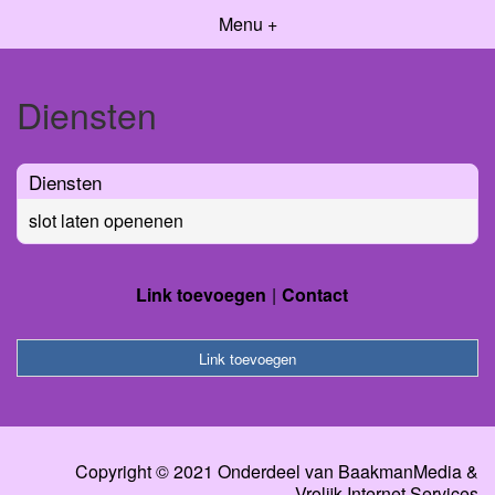
Menu +
Diensten
Diensten
slot laten openenen
Link toevoegen
Contact
Link toevoegen
Copyright © 2021 Onderdeel van
BaakmanMedia
&
Vrolijk Internet Services