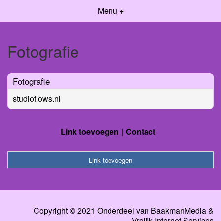
Menu +
Fotografie
Fotografie
studioflows.nl
Link toevoegen
Contact
Link toevoegen
Copyright © 2021 Onderdeel van
BaakmanMedia
&
Vrolijk Internet Services