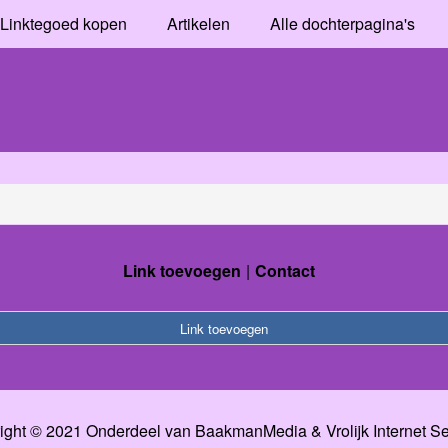
Linktegoed kopen
Artikelen
Alle dochterpagina's
Link toevoegen
Contact
Link toevoegen
ight © 2021 Onderdeel van
BaakmanMedia
&
Vrolijk Internet S