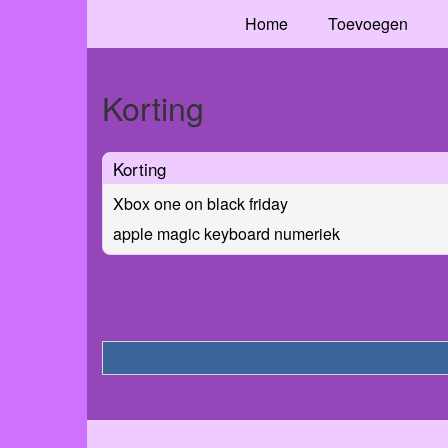
Home
Toevoegen
Korting
Korting
Xbox one on black friday
apple magic keyboard numeriek