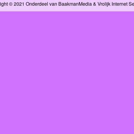
ight © 2021 Onderdeel van
BaakmanMedia
&
Vrolijk Internet S