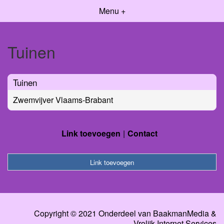
Menu +
Tuinen
Tuinen
Zwemvijver Vlaams-Brabant
Link toevoegen
Contact
Link toevoegen
Copyright © 2021 Onderdeel van
BaakmanMedia
&
Vrolijk Internet Services