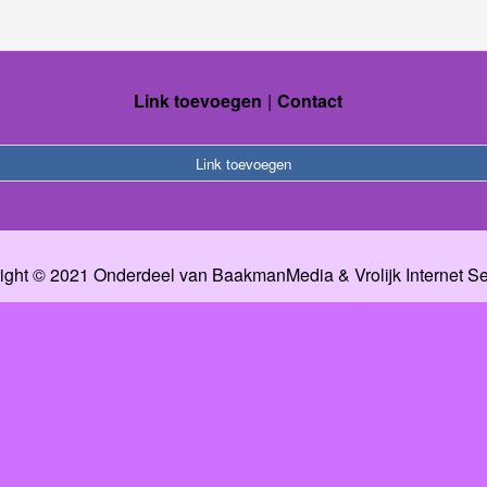
Link toevoegen
Contact
Link toevoegen
ight © 2021 Onderdeel van
BaakmanMedia
&
Vrolijk Internet S